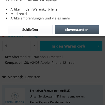
SIM Tray für A2403 Apple iPhone 12 - red
Artikel in den Warenkorb legen
Merkzettel
Artikelempfehlungen und vieles mehr
8,90 € *
Schließen
Einverstanden
inkl. MwSt.
zzgl. Versandkosten
Lieferzeit ca. 90 Tage
In den
Warenkorb
Hinzugefügt
Art:
Aftermarket / Nachbau Ersatzteil
Kompatibilität:
A2403 Apple iPhone 12 - red
Merken
Bewerten
Sie haben Fragen zum Artikel?
Unser Serviceteam hilft Ihnen gerne weiter:
Parts4Repair - Kundenservice