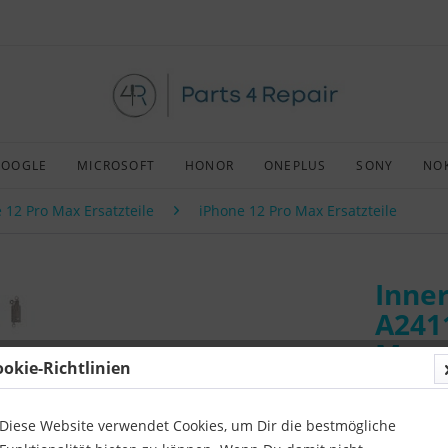
GOOGLE
MICROSOFT
HONOR
ONEPLUS
SONY
NO
 12 Pro Max Ersatzteile
iPhone 12 Pro Max Ersatzteile
Inner
A241
Max
ookie-Richtlinien
Art:
Afterm
Kompatibil
Diese Website verwendet Cookies, um Dir die bestmögliche