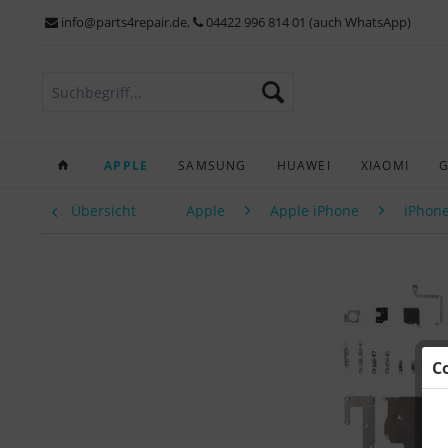
info@parts4repair.de
,
04422 996 814 01 (auch WhatsApp)
APPLE
SAMSUNG
HUAWEI
XIAOMI
Übersicht
Apple
Apple iPhone
iPhone
C