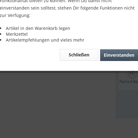
Funktionalität bieten zu können. Wenn Du damit nicht
17,90
einverstanden sein solltest, stehen Dir folgende Funktionen nicht
zur Verfügung:
inkl. MwSt.
z
Sofort v
Artikel in den Warenkorb legen
Merkzettel
Artikelempfehlungen und vieles mehr
Verglei
Schließen
Einverstanden