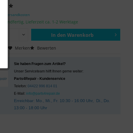
 € *
zgl. Versandkosten
ersandfertig, Lieferzeit ca. 1-2 Werktage
In den
Warenkorb
Hinzugefügt
chen
Merken
Bewerten
Sie haben Fragen zum Artikel?
Unser Serviceteam hilft Ihnen gerne weiter:
Parts4Repair - Kundenservice
Telefon:
04422 996 814 01
E-Mail:
info@parts4repair.de
Erreichbar: Mo., Mi., Fr. 10:30 - 16:00 Uhr, Di., Do.
13:00 - 18:00 Uhr