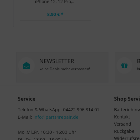
iPhone 12, 12 Pro,...
8,90 € *
NEWSLETTER
keine Deals mehr verpassen!
b
Service
Shop Servi
Telefon & WhatsApp: 04422 996 814 01
Batteriehin
Kontakt
E-Mail:
info@parts4repair.de
Versand
Rückgabe
Mo.,Mi.,Fr. 10:30 - 16:00 Uhr
Widerrufsre
DI., Do. 13:00 - 18:00 Uhr