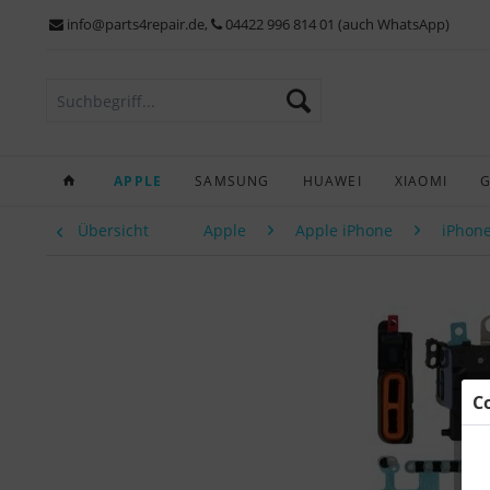
info@parts4repair.de
,
04422 996 814 01 (auch WhatsApp)
APPLE
SAMSUNG
HUAWEI
XIAOMI
Übersicht
Apple
Apple iPhone
iPhone
C