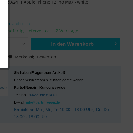
ität:
A2411 Apple iPhone 12 Pro Max - white
€ *
zgl. Versandkosten
ersandfertig, Lieferzeit ca. 1-2 Werktage
In den
Warenkorb
Hinzugefügt
chen
Merken
Bewerten
Sie haben Fragen zum Artikel?
Unser Serviceteam hilft Ihnen gerne weiter:
Parts4Repair - Kundenservice
Telefon:
04422 996 814 01
E-Mail:
info@parts4repair.de
Erreichbar: Mo., Mi., Fr. 10:30 - 16:00 Uhr, Di., Do.
13:00 - 18:00 Uhr