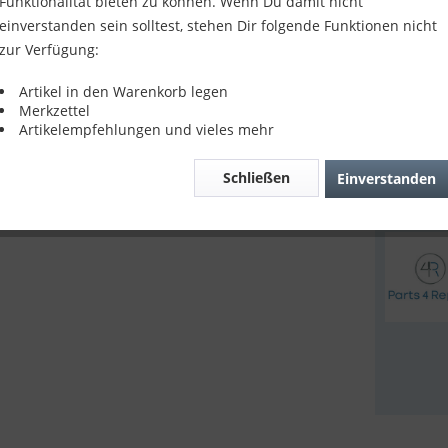
Funktionalität bieten zu können. Wenn Du damit nicht
Kompatibil
einverstanden sein solltest, stehen Dir folgende Funktionen nicht
9,90 
zur Verfügung:
inkl. MwSt.
z
Artikel in den Warenkorb legen
Sofort v
Merkzettel
Artikelempfehlungen und vieles mehr
Schließen
Einverstanden
Verglei