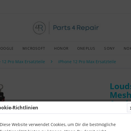
GOOGLE
MICROSOFT
HONOR
ONEPLUS
SONY
NO
 12 Pro Max Ersatzteile
iPhone 12 Pro Max Ersatzteile
Loud
Mesh
Apple
ookie-Richtlinien
whit
Diese Website verwendet Cookies, um Dir die bestmögliche
Art:
Afterm