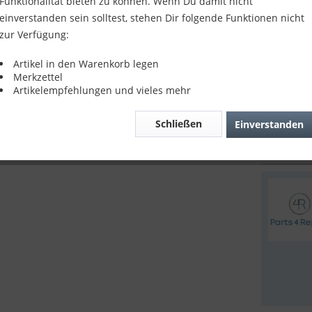
Funktionalität bieten zu können. Wenn Du damit nicht
Kompatibil
einverstanden sein solltest, stehen Dir folgende Funktionen nicht
blue
zur Verfügung:
11,90
Artikel in den Warenkorb legen
inkl. MwSt.
z
Merkzettel
Sofort v
Artikelempfehlungen und vieles mehr
Schließen
Einverstanden
Verglei