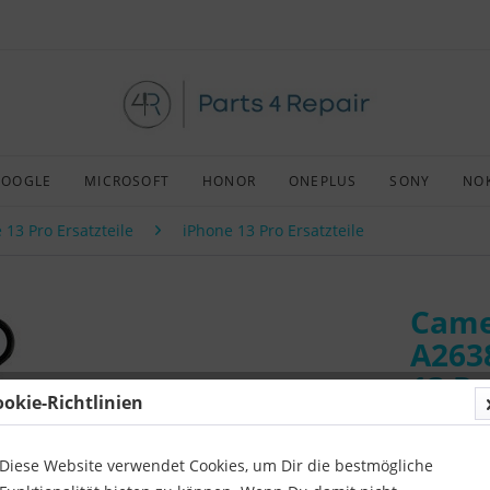
GOOGLE
MICROSOFT
HONOR
ONEPLUS
SONY
NO
 13 Pro Ersatzteile
iPhone 13 Pro Ersatzteile
Came
A263
13 Pr
ookie-Richtlinien
blue
Diese Website verwendet Cookies, um Dir die bestmögliche
Art:
Afterm