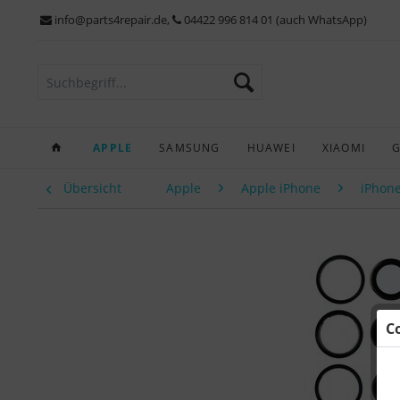
info@parts4repair.de
,
04422 996 814 01 (auch WhatsApp)
APPLE
SAMSUNG
HUAWEI
XIAOMI
Übersicht
Apple
Apple iPhone
iPhone
C