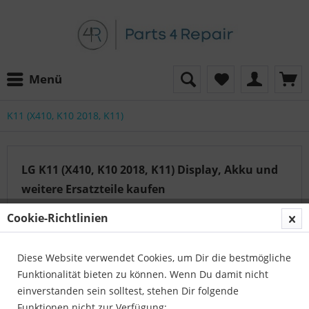
Menü
K11 (X410, K10 2018, K11)
LG K11 (X410, K10 2018, K11) Display, Akku und
weitere Ersatzteile kaufen
Shop hier bei Parts4Repair für brandneue Auswahl an
Cookie-Richtlinien
Ersatzteilen zu einem sehr günstigen Preis angeboten.
Finde neue Teile wie Kameraobjektiv, LCD,
Diese Website verwendet Cookies, um Dir die bestmögliche
Lautsprecherteil, Powerknopf oder...
mehr erfahren »
Funktionalität bieten zu können. Wenn Du damit nicht
einverstanden sein solltest, stehen Dir folgende
Funktionen nicht zur Verfügung: