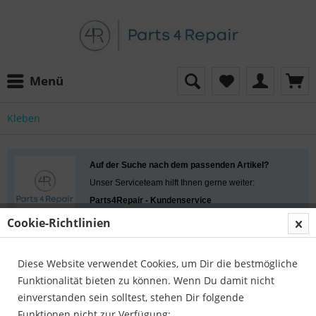
Menü
Kleben
Auf der Suche nach dem passenden Artikel?
Unser Serviceteam hilft Ihnen gerne weiter:
Parts4Repair - Kundenservice
Telefon:
04422 996 814 01
Cookie-Richtlinien
E-Mail:
info@parts4repair.de
Erreichbar: Mo., Mi., Fr. 10:30 - 16:00 Uhr, Di., Do.
Diese Website verwendet Cookies, um Dir die bestmögliche
13:00 - 18:00 Uhr
Funktionalität bieten zu können. Wenn Du damit nicht
einverstanden sein solltest, stehen Dir folgende
Funktionen nicht zur Verfügung: