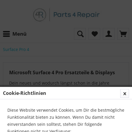
Menü
Surface Pro 4
Microsoft Surface 4 Pro Ersatzteile & Displays
Dein neues und wodurch längst schon in die Jahre
gekommenes Surface Pro 4 ist dir aus der Hand
Cookie-Richtlinien
gerutscht, das Display ist zerstört, das Backglas ist
zerstört oder die wiederaufladbare Batterie...
mehr
Diese Website verwendet Cookies, um Dir die bestmögliche
erfahren »
Funktionalität bieten zu können. Wenn Du damit nicht
einverstanden sein solltest, stehen Dir folgende
Funktionen nicht zur Verfügung:
Auf der Suche nach dem passenden Artikel?