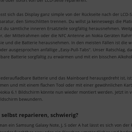
te oder sofort von der LCD-Seite reparieren.
ässt sich das Display ganz simple von der Rückseite nach der LCD
eparatur, den Simschlitten trennen. Du willst ja keineswegs die Pl
du sämtliche inneren Ersatzteile sorgfältig herausnehmen. Weitg
er, der Mittelrahmen oder die NFC Antenne an Nokia Geräten Ra
 sie und die Batterie herausnehmen. In den meisten Fällen ist die 
oder ausgesprochen anfällige „Easy-Pull-Tabs“. Unser Ratschlag, das
dbare Batterie sorgfältig zu erwärmen und mit ein bisschen Alkoho
deraufladbare Batterie und das Mainboard herausgedreht ist, ist
men und mit einem flachen Tool oder mit einer gewöhnlichen Karte
okia 6.1 Bildschirm könnte nun wieder montiert werden. Jetzt in 
Bildschirm bewundern.
 selbst reparieren, schwierig?
man ein Samsung Galaxy Note, J, S oder A hat lässt es sich von der