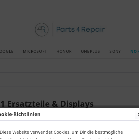
OOGLE
MICROSOFT
HONOR
ONEPLUS
SONY
NOK
1 Ersatzteile & Displays
ookie-Richtlinien
nes 
Nokia 6.1
 hat einen Riss, die hintere Abdeckung hat einen Bruch 
eparaturen sind mit Parts4Repair-Ersatzteilen überhaupt kein Problem.
Diese Website verwendet Cookies, um Dir die bestmögliche
Wir bieten auch Ersatzteile für verschiedene Marken wie 
Sony Xperi