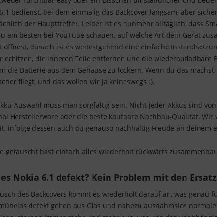
entweder furchtbar easy oder ein Bisschen umständlicher und beden
 6.1 bedienst, bei dem einmalig das Backcover langsam, aber sic
sächlich der Haupttreffer. Leider ist es nunmehr alltäglich, dass 
du am besten bei YouTube schauen, auf welche Art dein Gerät zus
t öffnest, danach ist es weitestgehend eine einfache Instandsetz
 erhitzen, die inneren Teile entfernen und die wiederaufladbare Batt
 um die Batterie aus dem Gehäuse zu lockern. Wenn du das machst k
cher fliegt, und das wollen wir ja keineswegs :).
ku-Auswahl muss man sorgfältig sein. Nicht jeder Akkus sind von
nal Herstellerware oder die beste kaufbare Nachbau-Qualität. Wir
t, infolge dessen auch du genauso nachhaltig Freude an deinem e
ie getauscht hast einfach alles wiederholt rückwärts zusammenba
es Nokia 6.1 defekt? Kein Problem mit den Ersatz
sch des Backcovers kommt es wiederholt darauf an, was genau für
 mühelos defekt gehen aus Glas und nahezu ausnahmslos normalerw