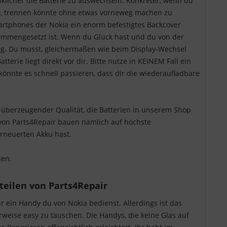
klicher die Batterie zu auswechseln. Konkreter, wenn du
her, trennen könnte ohne etwas vorneweg machen zu
Smartphones der Nokia ein enorm befestigtes Backcover
ammengesetzt ist. Wenn du Glück hast und du von der
ung. Du musst, gleichermaßen wie beim Display-Wechsel
erie liegt direkt vor dir. Bitte nutze in KEINEM Fall ein
önnte es schnell passieren, dass dir die wiederaufladbare
 überzeugender Qualität, die Batterien in unserem Shop
 von Parts4Repair bauen nämlich auf höchste
rneuerten Akku hast.
uen.
teilen von Parts4Repair
 ein Handy du von Nokia bedienst. Allerdings ist das
eise easy zu tauschen. Die Handys, die keine Glas auf