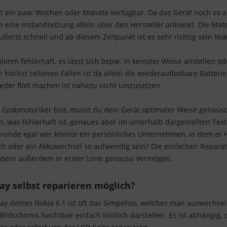
rst ein paar Wochen oder Monate verfügbar. Da das Gerät noch so akt
h eine Instandsetzung allein über den Hersteller anbietet. Die Mat
erst schnell und ab diesem Zeitpunkt ist es sehr richtig sein Noki
chlimm fehlerhaft, es lässt sich bspw. in keinster Weise anstellen 
 höchst seltenen Fällen ist da allein die wiederaufladbare Batteri
ieder flott machen ist nahezu nicht umzusetzen.
Grobmotoriker bist, musst du dein Gerät optimaler Weise genauso
n, was fehlerhaft ist, genaues aber im unterhalb dargestellten Te
runde egal wer könnte ein persönliches Unternehmen, in dem er 
ch oder ein Akkuwechsel so aufwendig sein? Die einfachen Repara
sondern außerdem in erster Linie genauso Vermögen.
lay selbst reparieren möglich?
lay deines Nokia 6.1 ist oft das Simpelste, welches man auswechse
ildschirms furchtbar einfach bildlich darstellen. Es ist abhängig, 