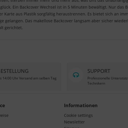
isen, sterben immer mehr und mehr aus, was uns das unabhängige R
lück. Ein Backcover Wechsel ist in 5 Minuten bewältigt. Nur das
 Karte aus Plastik sorgfältig heraustrennen. Es bietet sich an imm
ge gelangen. Das makellose Backcover langsam aber sicher wiederh
t gerichtet.
BESTELLUNG
SUPPORT
is 14:00 Uhr Versand am selben Tag
Professionelle Unterstüt
Technikern
ce
Informationen
weise
Cookie settings
Newsletter