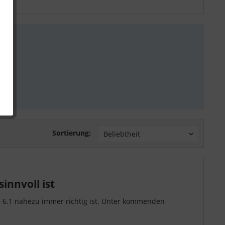
Sortierung:
innvoll ist
a 6.1 nahezu immer richtig ist. Unter kommenden