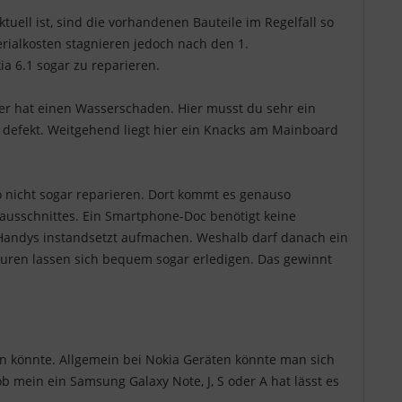
uell ist, sind die vorhandenen Bauteile im Regelfall so
erialkosten stagnieren jedoch nach den 1.
a 6.1 sogar zu reparieren.
oder hat einen Wasserschaden. Hier musst du sehr ein
e defekt. Weitgehend liegt hier ein Knacks am Mainboard
 nicht sogar reparieren. Dort kommt es genauso
xtausschnittes. Ein Smartphone-Doc benötigt keine
Handys instandsetzt aufmachen. Weshalb darf danach ein
turen lassen sich bequem sogar erledigen. Das gewinnt
ln könnte. Allgemein bei Nokia Geräten könnte man sich
ob mein ein Samsung Galaxy Note, J, S oder A hat lässt es