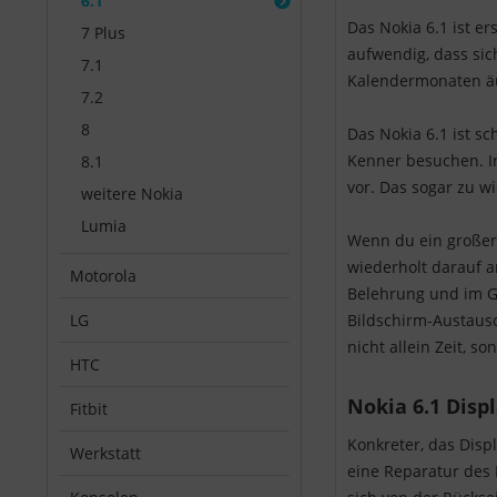
6.1
Das Nokia 6.1 ist e
7 Plus
aufwendig, dass sic
7.1
Kalendermonaten äuß
7.2
8
Das Nokia 6.1 ist s
Kenner besuchen. In
8.1
vor. Das sogar zu w
weitere Nokia
Lumia
Wenn du ein großer 
wiederholt darauf a
Motorola
Belehrung und im G
LG
Bildschirm-Austaus
nicht allein Zeit, 
HTC
Nokia 6.1 Disp
Fitbit
Konkreter, das Disp
Werkstatt
eine Reparatur des B