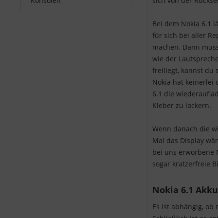
Konsolen
sich von der Rücksei
Bei dem Nokia 6.1 l
für sich bei aller R
machen. Dann musst 
wie der Lautsprech
freiliegt, kannst du
Nokia hat keinerlei 
6.1 die wiederaufla
Kleber zu lockern.
Wenn danach die wie
Mal das Display wär
bei uns erworbene N
sogar kratzerfreie 
Nokia 6.1 Akku
Es ist abhängig, ob 