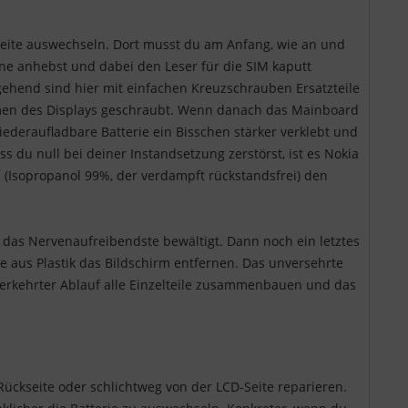
-Seite auswechseln. Dort musst du am Anfang, wie an und
atine anhebst und dabei den Leser für die SIM kaputt
ehend sind hier mit einfachen Kreuzschrauben Ersatzteile
hmen des Displays geschraubt. Wenn danach das Mainboard
wiederaufladbare Batterie ein Bisschen stärker verklebt und
s du null bei deiner Instandsetzung zerstörst, ist es Nokia
l (Isopropanol 99%, der verdampft rückstandsfrei) den
 das Nervenaufreibendste bewältigt. Dann noch ein letztes
 aus Plastik das Bildschirm entfernen. Das unversehrte
verkehrter Ablauf alle Einzelteile zusammenbauen und das
 Rückseite oder schlichtweg von der LCD-Seite reparieren.