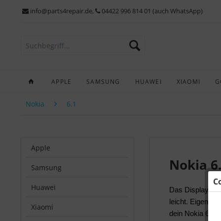
info@parts4repair.de
,
04422 996 814 01 (auch WhatsApp)
APPLE
SAMSUNG
HUAWEI
XIAOMI
G
Nokia
6.1
Apple
Nokia 6.
Samsung
C
Huawei
Das Display dei
leicht. Eigene R
Xiaomi
dein Nokia 6.1. 