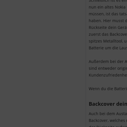
Schließlich ist es 
nun ein altes Nokia
müssen, ist das tat
haben. Hier musst 
Rückseite dein Gerä
zuerst das Backcover
spitzes Metalltool,
Batterie um die Laus
Außerdem bei der Ak
sind entweder origi
Kundenzufriedenhei
Wenn du die Batter
Backcover dein
Auch bei dem Austau
Backcover, welches