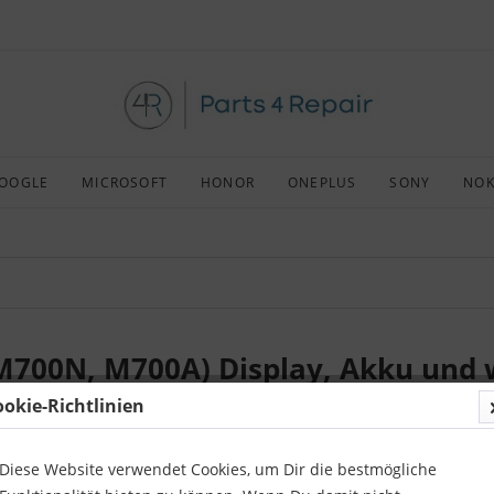
OOGLE
MICROSOFT
HONOR
ONEPLUS
SONY
NOK
M700N, M700A) Display, Akku und w
ookie-Richtlinien
 Zeit für dich, dein altes 
LG Q6
 umzubauen und es wie neu aussehen zu 
s alten Handymodells brauchst. Parts4Repair kann dir hochwertige Ers
Diese Website verwendet Cookies, um Dir die bestmögliche
Preis. Auch erhältlich für 
HTC
,
 LG
, 
Nokia
 und andere Marken.