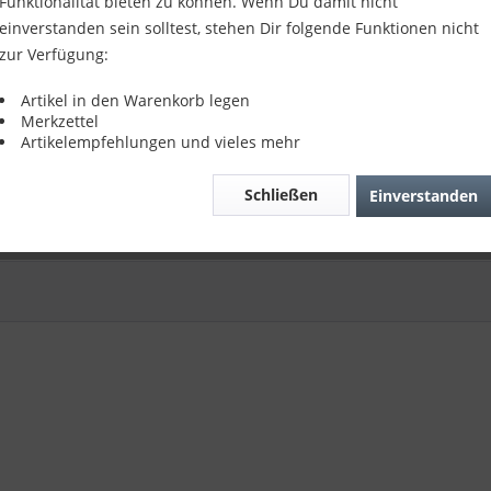
Funktionalität bieten zu können. Wenn Du damit nicht
einverstanden sein solltest, stehen Dir folgende Funktionen nicht
zur Verfügung:
der Suche nach dem passenden Artikel?
Artikel in den Warenkorb legen
r Serviceteam hilft Ihnen gerne weiter:
Merkzettel
s4Repair - Kundenservice
Artikelempfehlungen und vieles mehr
fon:
04422 996 814 01
il:
info@parts4repair.de
Schließen
Einverstanden
chbar: Mo., Mi., Fr. 10:30 - 16:00 Uhr, Di., Do. 13:00 - 18:00 Uhr