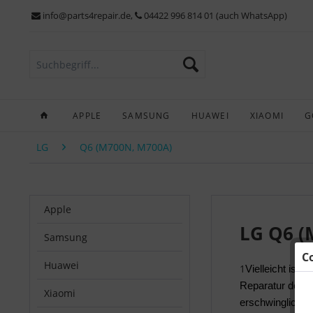
info@parts4repair.de
,
04422 996 814 01 (auch WhatsApp)
APPLE
SAMSUNG
HUAWEI
XIAOMI
G
LG
Q6 (M700N, M700A)
Apple
LG Q6 (
Samsung
C
Huawei
1
Vielleicht ist es
Reparatur deine
Xiaomi
erschwinglichen 