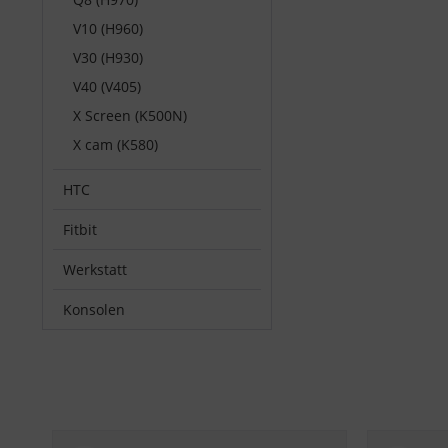
V10 (H960)
V30 (H930)
V40 (V405)
X Screen (K500N)
X cam (K580)
HTC
Fitbit
Werkstatt
Konsolen