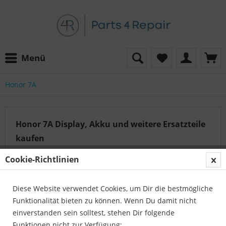
Menü
Honor 7A
Honor 7A Display, Akku und weitere Ersatzteile
kaufen
1
mehr erfahren »
Cookie-Richtlinien
Diese Website verwendet Cookies, um Dir die bestmögliche
Auf der Suche nach dem passenden Artikel?
Funktionalität bieten zu können. Wenn Du damit nicht
Unser Serviceteam hilft Ihnen gerne weiter:
einverstanden sein solltest, stehen Dir folgende
Parts4Repair - Kundenservice
Funktionen nicht zur Verfügung: