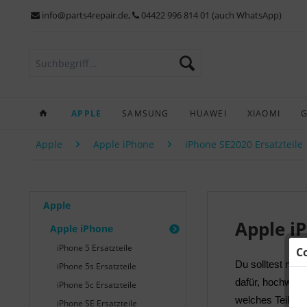
info@parts4repair.de
,
04422 996 814 01 (auch WhatsApp)
APPLE
SAMSUNG
HUAWEI
XIAOMI
Apple
Apple iPhone
iPhone SE2020 Ersatzteile
Apple
Apple i
Apple iPhone
iPhone 5 Ersatzteile
C
Du solltest nac
iPhone 5s Ersatzteile
dafür, hochwerti
iPhone 5c Ersatzteile
welches Teil de
iPhone SE Ersatzteile