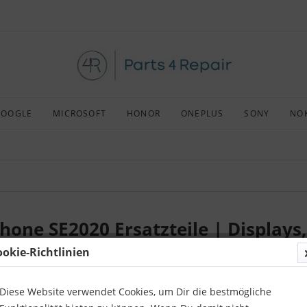
GOOGLE
MICROSOFT
HONOR
ONEPLUS
SONY
NO
Phone SE2020 Ersatzteile | Display
ookie-Richtlinien
h einem guten Shop suchen, der sich mit dem Verkauf von Handyteilen 
ge Ersatzteile für das 
iPhone SE 2020 
zu einem sehr niedrigen Preis
Diese Website verwendet Cookies, um Dir die bestmögliche
ines Handys du in unserem Shop kaufen kannst.