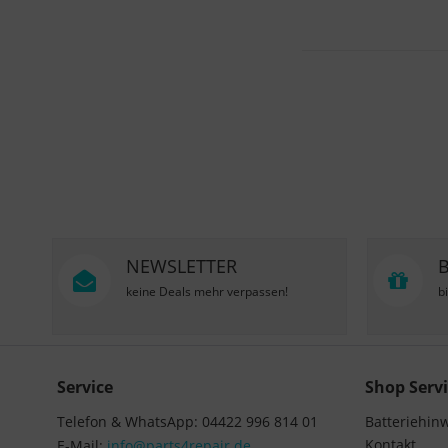
NEWSLETTER
keine Deals mehr verpassen!
b
Service
Shop Servi
Telefon & WhatsApp: 04422 996 814 01
Batteriehin
Kontakt
E-Mail:
info@parts4repair.de