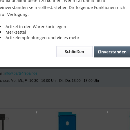
Funktionalität bieten zu können. Wenn Du damit nicht
f der Suche nach Ersatzteilen für 
Microsoft
 oder 
Google Pixel
 bist,
einverstanden sein solltest, stehen Dir folgende Funktionen nicht
zur Verfügung:
Artikel in den Warenkorb legen
Merkzettel
Artikelempfehlungen und vieles mehr
der Suche nach dem passenden Artikel?
Schließen
Einverstanden
r Serviceteam hilft Ihnen gerne weiter:
s4Repair - Kundenservice
fon:
04422 996 814 01
il:
info@parts4repair.de
chbar: Mo., Mi., Fr. 10:30 - 16:00 Uhr, Di., Do. 13:00 - 18:00 Uhr