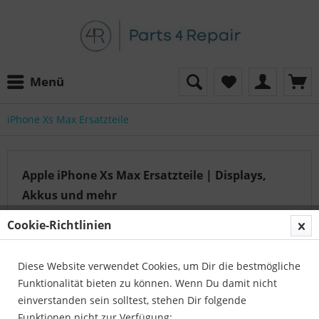
Menü
iPhone Xs Max Ersatzteile
Apple iPhone Xs Max Ersatzteile | Displays,
Akkus und mehr
Parts4Repair ist eine der wichtigsten Anlaufstellen für
Cookie-Richtlinien
den Groß- und Einzelhandel von Ersatzteilen für
verschiedene Telefonmarken wie iPhone xs max , Honor ,
Diese Website verwendet Cookies, um Dir die bestmögliche
und auch LG in...
mehr erfahren »
Funktionalität bieten zu können. Wenn Du damit nicht
einverstanden sein solltest, stehen Dir folgende
Funktionen nicht zur Verfügung: