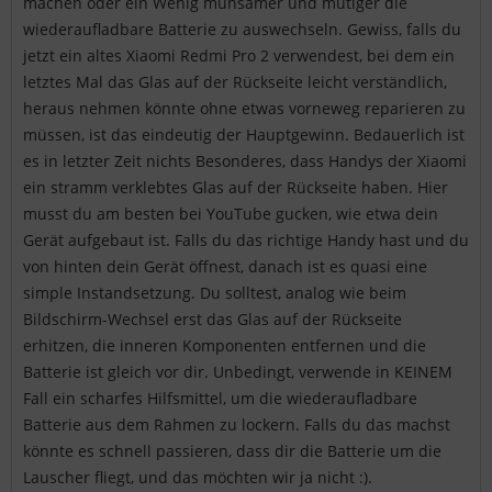
machen oder ein Wenig mühsamer und mutiger die
wiederaufladbare Batterie zu auswechseln. Gewiss, falls du
jetzt ein altes Xiaomi Redmi Pro 2 verwendest, bei dem ein
letztes Mal das Glas auf der Rückseite leicht verständlich,
heraus nehmen könnte ohne etwas vorneweg reparieren zu
müssen, ist das eindeutig der Hauptgewinn. Bedauerlich ist
es in letzter Zeit nichts Besonderes, dass Handys der Xiaomi
ein stramm verklebtes Glas auf der Rückseite haben. Hier
musst du am besten bei YouTube gucken, wie etwa dein
Gerät aufgebaut ist. Falls du das richtige Handy hast und du
von hinten dein Gerät öffnest, danach ist es quasi eine
simple Instandsetzung. Du solltest, analog wie beim
Bildschirm-Wechsel erst das Glas auf der Rückseite
erhitzen, die inneren Komponenten entfernen und die
Batterie ist gleich vor dir. Unbedingt, verwende in KEINEM
Fall ein scharfes Hilfsmittel, um die wiederaufladbare
Batterie aus dem Rahmen zu lockern. Falls du das machst
könnte es schnell passieren, dass dir die Batterie um die
Lauscher fliegt, und das möchten wir ja nicht :).