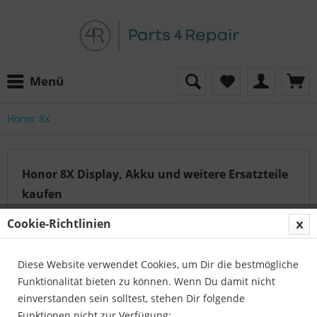
Menü
Honor 8X
Honor 8X Display, Akku und weitere Ersatzteile
kaufen
1
mehr erfahren »
Cookie-Richtlinien
Diese Website verwendet Cookies, um Dir die bestmögliche
Auf der Suche nach dem passenden Artikel?
Funktionalität bieten zu können. Wenn Du damit nicht
Unser Serviceteam hilft Ihnen gerne weiter:
einverstanden sein solltest, stehen Dir folgende
Parts4Repair - Kundenservice
Funktionen nicht zur Verfügung: