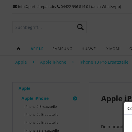
info@parts4repair.de
,
04422 996 814 01 (auch WhatsApp)
APPLE
SAMSUNG
HUAWEI
XIAOMI
Apple
Apple iPhone
iPhone 13 Pro Ersatzteile
Apple
Apple i
Apple iPhone
iPhone 5 Ersatzteile
C
iPhone 5s Ersatzteile
iPhone 5c Ersatzteile
Dein brandneu
iPhone SE Ersatzteile