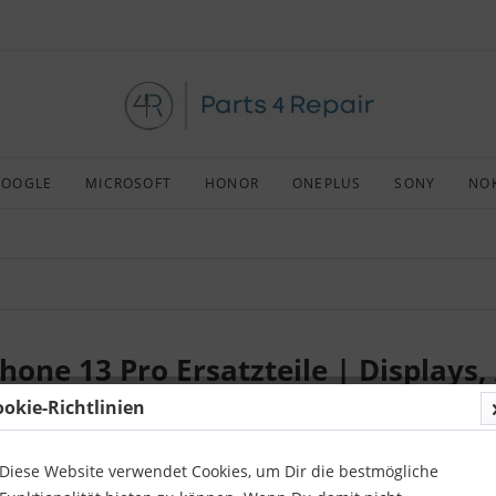
GOOGLE
MICROSOFT
HONOR
ONEPLUS
SONY
NO
Phone 13 Pro Ersatzteile | Display
ookie-Richtlinien
Diese Website verwendet Cookies, um Dir die bestmögliche
es
iPhone 13
Pro ist runtergefallen, die Vorderseite ist in tausend S