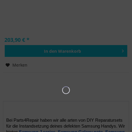
203,90 € *
In den
Warenkorb
Hinzugefügt
Merken
Bei Parts4Repair haben wir alle arten von DIY Reparatursets 
für die Instandsetzung deines defekten Samsung Handys. Wir 
bieten 
Samsung J series
, 
Samsung Galaxy note
, 
Samsung 