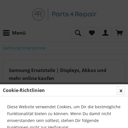
Menü
Samsung Smartphone
Samsung Ersatzteile | Displays, Akkus und
mehr online kaufen
Cookie-Richtlinien
Auf der Suche nach dem passenden Artikel?
Diese Website verwendet Cookies, um Dir die bestmögliche
Unser Serviceteam hilft Ihnen gerne weiter:
Funktionalität bieten zu können. Wenn Du damit nicht
Parts4Repair - Kundenservice
einverstanden sein solltest, stehen Dir folgende
Telefon:
04422 996 814 01
Funktionen nicht zur Verfügung: