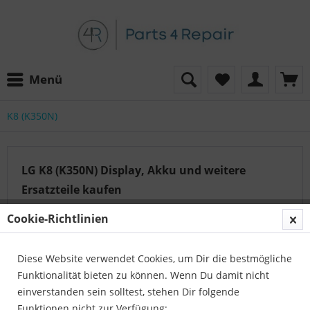
Menü
K8 (K350N)
LG K8 (K350N) Display, Akku und weitere
Ersatzteile kaufen
Mit all unseren Ersatzteilen hier und deinen
Cookie-Richtlinien
Bemühungen mit tollen Preisen für all unser Zubehör
und Teile, gibt es kein besseres Preis-Leistungs-
Diese Website verwendet Cookies, um Dir die bestmögliche
Verhältnis für LG K8 Teile als im...
mehr erfahren »
Funktionalität bieten zu können. Wenn Du damit nicht
einverstanden sein solltest, stehen Dir folgende
Funktionen nicht zur Verfügung: