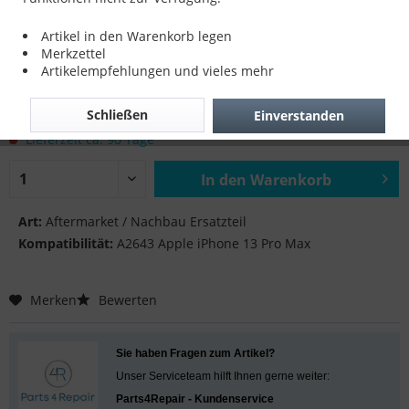
Vibra für A2643 Apple iPhone 13 Pro Max
Artikel in den Warenkorb legen
Merkzettel
Artikelempfehlungen und vieles mehr
12,90 € *
Schließen
Einverstanden
inkl. MwSt.
zzgl. Versandkosten
Lieferzeit ca. 90 Tage
In den
Warenkorb
Hinzugefügt
Art:
Aftermarket / Nachbau Ersatzteil
Kompatibilität:
A2643 Apple iPhone 13 Pro Max
Merken
Bewerten
Sie haben Fragen zum Artikel?
Unser Serviceteam hilft Ihnen gerne weiter:
Parts4Repair - Kundenservice