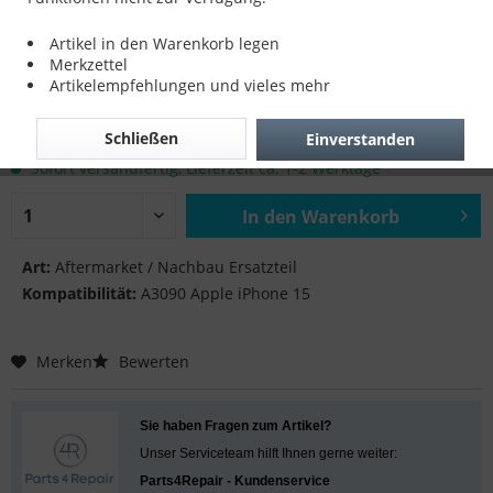
Vibra für A3090 Apple iPhone 15
Artikel in den Warenkorb legen
Merkzettel
Artikelempfehlungen und vieles mehr
9,90 € *
Schließen
Einverstanden
inkl. MwSt.
zzgl. Versandkosten
Sofort versandfertig, Lieferzeit ca. 1-2 Werktage
In den
Warenkorb
Hinzugefügt
Art:
Aftermarket / Nachbau Ersatzteil
Kompatibilität:
A3090 Apple iPhone 15
Merken
Bewerten
Sie haben Fragen zum Artikel?
Unser Serviceteam hilft Ihnen gerne weiter:
Parts4Repair - Kundenservice