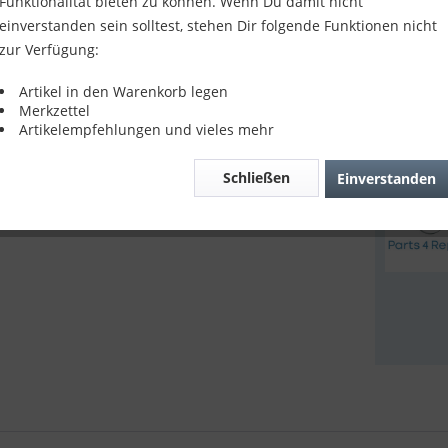
18,90
Funktionalität bieten zu können. Wenn Du damit nicht
einverstanden sein solltest, stehen Dir folgende Funktionen nicht
inkl. MwSt.
z
zur Verfügung:
Sofort v
Artikel in den Warenkorb legen
Merkzettel
Artikelempfehlungen und vieles mehr
Verglei
Schließen
Einverstanden