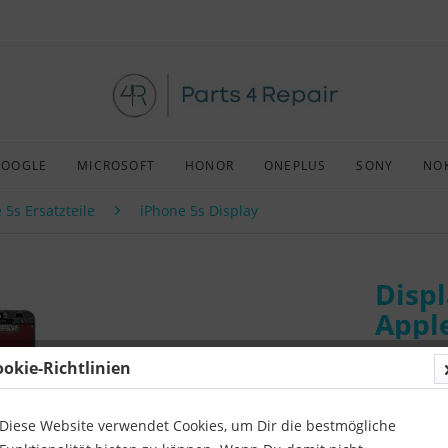
GOOGLE
MICROSOFT
HONOR
ONEPLUS
SONY
NO
 5s Ersatzteile
iPhone 5s Display
Displ
Apple
ookie-Richtlinien
Art:
Afterm
Kompatibil
Diese Website verwendet Cookies, um Dir die bestmögliche