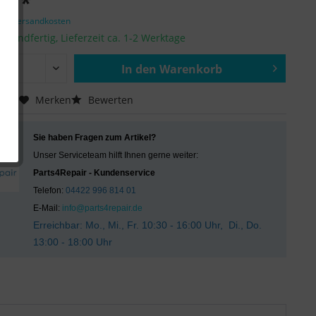
 € *
zgl. Versandkosten
ersandfertig, Lieferzeit ca. 1-2 Werktage
In den
Warenkorb
Hinzugefügt
chen
Merken
Bewerten
Sie haben Fragen zum Artikel?
Unser Serviceteam hilft Ihnen gerne weiter:
Parts4Repair - Kundenservice
Telefon:
04422 996 814 01
E-Mail:
info@parts4repair.de
Erreichbar: Mo., Mi., Fr. 10:30 - 16:00 Uhr, Di., Do.
13:00 - 18:00 Uhr