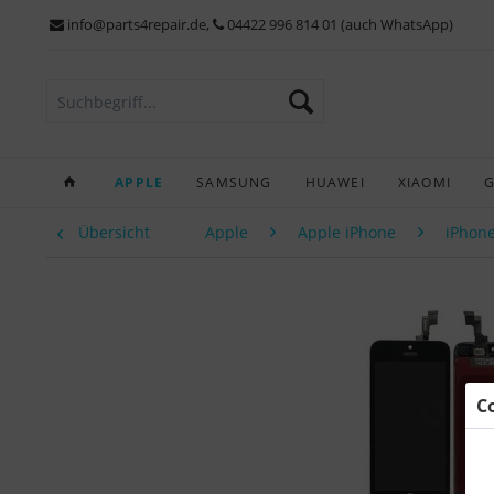
info@parts4repair.de
,
04422 996 814 01 (auch WhatsApp)
APPLE
SAMSUNG
HUAWEI
XIAOMI
Übersicht
Apple
Apple iPhone
iPhone
C