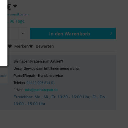
0 € *
zgl. Versandkosten
it ca. 90 Tage
In den
Warenkorb
Hinzugefügt
chen
Merken
Bewerten
Sie haben Fragen zum Artikel?
Unser Serviceteam hilft Ihnen gerne weiter:
Parts4Repair - Kundenservice
Telefon:
04422 996 814 01
E-Mail:
info@parts4repair.de
Erreichbar: Mo., Mi., Fr. 10:30 - 16:00 Uhr, Di., Do.
13:00 - 18:00 Uhr