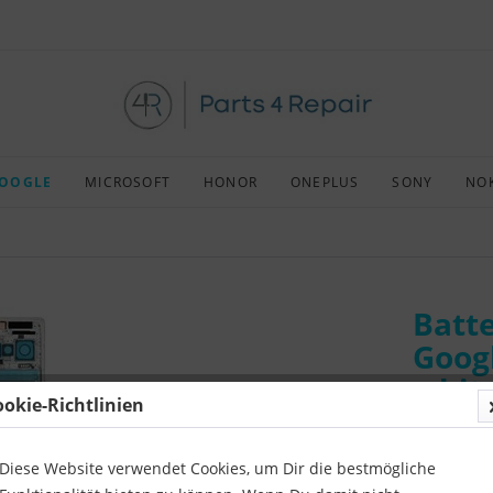
OOGLE
MICROSOFT
HONOR
ONEPLUS
SONY
NO
Batt
Googl
whit
ookie-Richtlinien
Art:
Origin
Kompatibil
Diese Website verwendet Cookies, um Dir die bestmögliche