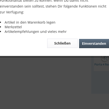
Funktionalität bieten zu können. Wenn Du damit nicht
179,9
einverstanden sein solltest, stehen Dir folgende Funktionen nicht
zur Verfügung:
inkl. MwSt.
z
Lieferze
Artikel in den Warenkorb legen
Merkzettel
Artikelempfehlungen und vieles mehr
Verglei
Schließen
Einverstanden