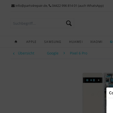
info@parts4repair.de
,
04422 996 814 01 (auch WhatsApp)
APPLE
SAMSUNG
HUAWEI
XIAOMI
G
Übersicht
Google
Pixel 6 Pro
C