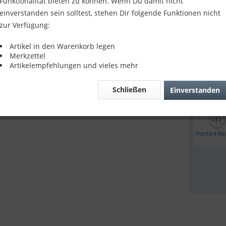
Funktionalität bieten zu können. Wenn Du damit nicht
10,90
einverstanden sein solltest, stehen Dir folgende Funktionen nicht
zur Verfügung:
inkl. MwSt.
z
Sofort v
Artikel in den Warenkorb legen
Merkzettel
Artikelempfehlungen und vieles mehr
Verglei
Schließen
Einverstanden