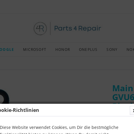
OOGLE
MICROSOFT
HONOR
ONEPLUS
SONY
NO
Main
GVU6
Pixel
ookie-Richtlinien
Art:
Afterm
Kompatibil
Diese Website verwendet Cookies, um Dir die bestmögliche