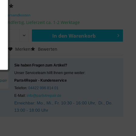
 € *
zgl. Versandkosten
ersandfertig, Lieferzeit ca. 1-2 Werktage
In den
Warenkorb
Hinzugefügt
chen
Merken
Bewerten
Sie haben Fragen zum Artikel?
Unser Serviceteam hilft Ihnen gerne weiter:
Parts4Repair - Kundenservice
Telefon:
04422 996 814 01
E-Mail:
info@parts4repair.de
Erreichbar: Mo., Mi., Fr. 10:30 - 16:00 Uhr, Di., Do.
13:00 - 18:00 Uhr