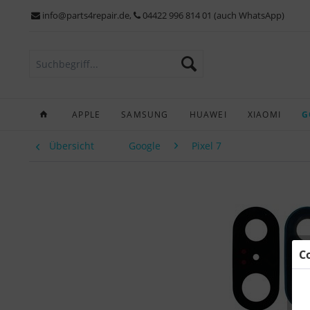
info@parts4repair.de
,
04422 996 814 01 (auch WhatsApp)
APPLE
SAMSUNG
HUAWEI
XIAOMI
G
Übersicht
Google
Pixel 7
C