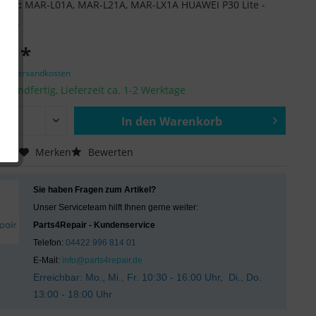
ität:
MAR-L01A, MAR-L21A, MAR-LX1A HUAWEI P30 Lite -
lack
 € *
zgl. Versandkosten
ersandfertig, Lieferzeit ca. 1-2 Werktage
In den
Warenkorb
Hinzugefügt
chen
Merken
Bewerten
Sie haben Fragen zum Artikel?
Unser Serviceteam hilft Ihnen gerne weiter:
Parts4Repair - Kundenservice
Telefon:
04422 996 814 01
E-Mail:
info@parts4repair.de
Erreichbar: Mo., Mi., Fr. 10:30 - 16:00 Uhr, Di., Do.
13:00 - 18:00 Uhr