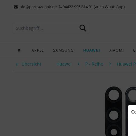
info@parts4repair.de
,
04422 996 814 01 (auch WhatsApp)
APPLE
SAMSUNG
HUAWEI
XIAOMI
G
Übersicht
Huawei
P - Reihe
Huawei P3
C