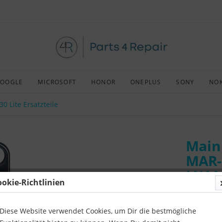
OOGLE
MICROSOFT
HONOR
ONEPLUS
SONY
NOK
0 Lite Ersatzteile
Main
MAR-
LX1A
ookie-Richtlinien
midn
Diese Website verwendet Cookies, um Dir die bestmögliche
Art:
Afterm