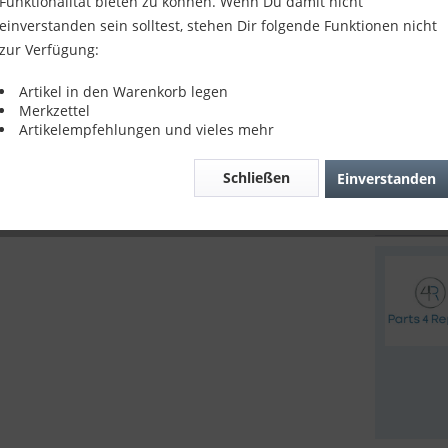
Funktionalität bieten zu können. Wenn Du damit nicht
Kompatibil
einverstanden sein solltest, stehen Dir folgende Funktionen nicht
midnight b
zur Verfügung:
10,90
Artikel in den Warenkorb legen
inkl. MwSt.
z
Merkzettel
Sofort v
Artikelempfehlungen und vieles mehr
Schließen
Einverstanden
Verglei