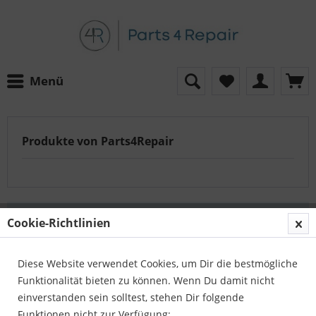
Menü
Produkte von Parts4Repair
Auf der Suche nach dem passenden Artikel?
Cookie-Richtlinien
Unser Serviceteam hilft Ihnen gerne weiter:
Parts4Repair - Kundenservice
Diese Website verwendet Cookies, um Dir die bestmögliche
Telefon:
04422 996 814 01
Funktionalität bieten zu können. Wenn Du damit nicht
E-Mail:
info@parts4repair.de
einverstanden sein solltest, stehen Dir folgende
Erreichbar: Mo., Mi., Fr. 10:30 - 16:00 Uhr, Di., Do.
Funktionen nicht zur Verfügung: