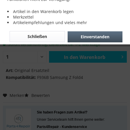
ADS Flex für F936B Samsung Z Fold4
Artikel in den Warenkorb legen
Merkzettel
Artikelempfehlungen und vieles mehr
16,90 € *
Schließen
Einverstanden
inkl. MwSt.
zzgl. Versandkosten
Sofort versandfertig, Lieferzeit ca. 1-2 Werktage
In den
Warenkorb
Hinzugefügt
Art:
Original Ersatzteil
Kompatibilität:
F936B Samsung Z Fold4
Merken
Bewerten
Sie haben Fragen zum Artikel?
Unser Serviceteam hilft Ihnen gerne weiter:
Parts4Repair - Kundenservice