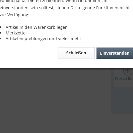
Funktionalität bieten zu können. Wenn Du damit nicht
590,9
einverstanden sein solltest, stehen Dir folgende Funktionen nicht
zur Verfügung:
inkl. MwSt.
z
Lieferze
Artikel in den Warenkorb legen
Merkzettel
Artikelempfehlungen und vieles mehr
Verglei
Schließen
Einverstanden