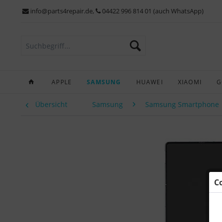
info@parts4repair.de
,
04422 996 814 01 (auch WhatsApp)
APPLE
SAMSUNG
HUAWEI
XIAOMI
G
Übersicht
Samsung
Samsung Smartphone
C