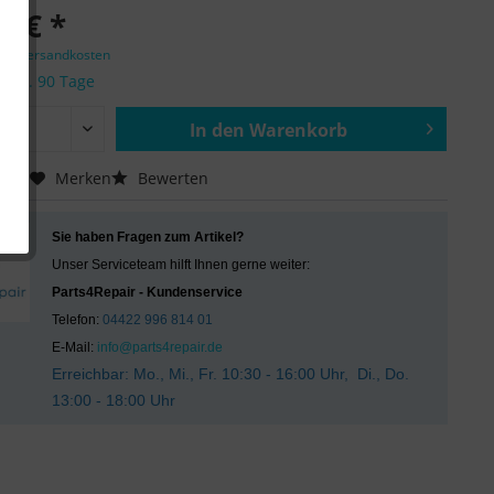
0 € *
zgl. Versandkosten
it ca. 90 Tage
In den
Warenkorb
Hinzugefügt
chen
Merken
Bewerten
Sie haben Fragen zum Artikel?
Unser Serviceteam hilft Ihnen gerne weiter:
Parts4Repair - Kundenservice
Telefon:
04422 996 814 01
E-Mail:
info@parts4repair.de
Erreichbar: Mo., Mi., Fr. 10:30 - 16:00 Uhr, Di., Do.
13:00 - 18:00 Uhr