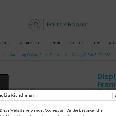
OOGLE
MICROSOFT
HONOR
ONEPLUS
SONY
NOK
Samsung Galaxy Fold - Reihe
Galaxy Z Fold5 (F946B)
Displ
Fram
Galax
ookie-Richtlinien
Art:
Origin
Kompatibil
Diese Website verwendet Cookies, um Dir die bestmögliche