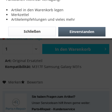
Main Flex für M317F Samsung Galaxy
Artikel in den Warenkorb legen
M31s
Merkzettel
Artikelempfehlungen und vieles mehr
13,90 € *
Schließen
Einverstanden
inkl. MwSt.
zzgl. Versandkosten
Lieferzeit ca. 90 Tage
In den
Warenkorb
Hinzugefügt
Art:
Original Ersatzteil
Kompatibilität:
M317F Samsung Galaxy M31s
Merken
Bewerten
Sie haben Fragen zum Artikel?
Unser Serviceteam hilft Ihnen gerne weiter:
Parts4Repair - Kundenservice