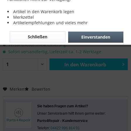
iPhone 6 startet nicht Reparatur
Artikel in den Warenkorb legen
Merkzettel
Artikelempfehlungen und vieles mehr
89,00 € *
Schließen
Einverstanden
inkl. MwSt.
zzgl. Versandkosten
Versandkostenfreie Lieferung!
Sofort versandfertig, Lieferzeit ca. 1-2 Werktage
In den
Warenkorb
Hinzugefügt
Merken
Bewerten
Sie haben Fragen zum Artikel?
Unser Serviceteam hilft Ihnen gerne weiter:
Parts4Repair - Kundenservice
Telefon:
04422 996 814 01