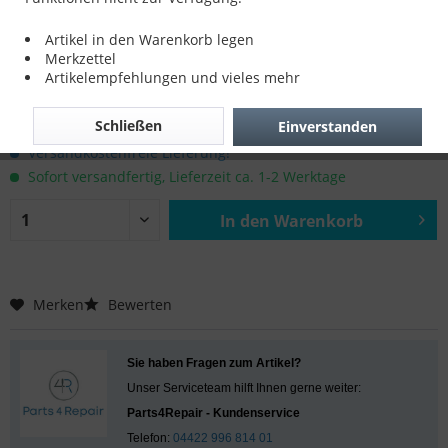
iPhone 6s Touch Reparatur
Artikel in den Warenkorb legen
Merkzettel
Artikelempfehlungen und vieles mehr
99,00 € *
Schließen
Einverstanden
inkl. MwSt.
zzgl. Versandkosten
Versandkostenfreie Lieferung!
Sofort versandfertig, Lieferzeit ca. 1-2 Werktage
In den
Warenkorb
Hinzugefügt
Merken
Bewerten
Sie haben Fragen zum Artikel?
Unser Serviceteam hilft Ihnen gerne weiter:
Parts4Repair - Kundenservice
Telefon:
04422 996 814 01