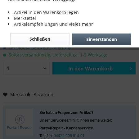
iPhone SE Display Reparatur
Artikel in den Warenkorb legen
Merkzettel
Artikelempfehlungen und vieles mehr
79,00 € *
Schließen
Einverstanden
inkl. MwSt.
zzgl. Versandkosten
Versandkostenfreie Lieferung!
Sofort versandfertig, Lieferzeit ca. 1-2 Werktage
In den
Warenkorb
Hinzugefügt
Merken
Bewerten
Sie haben Fragen zum Artikel?
Unser Serviceteam hilft Ihnen gerne weiter:
Parts4Repair - Kundenservice
Telefon:
04422 996 814 01