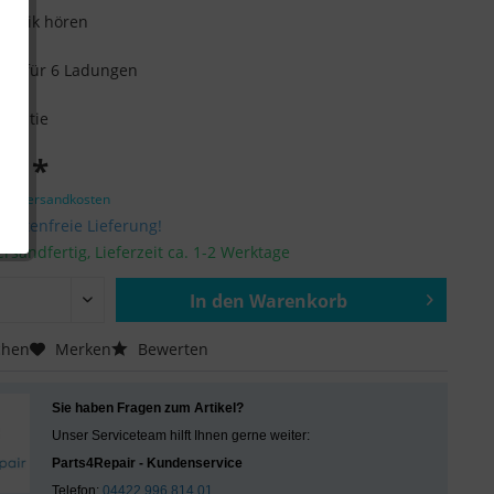
 Musik hören
box für 6 Ladungen
arantie
 € *
zgl. Versandkosten
ostenfreie Lieferung!
ersandfertig, Lieferzeit ca. 1-2 Werktage
In den
Warenkorb
Hinzugefügt
chen
Merken
Bewerten
Sie haben Fragen zum Artikel?
Unser Serviceteam hilft Ihnen gerne weiter:
Parts4Repair - Kundenservice
Telefon:
04422 996 814 01