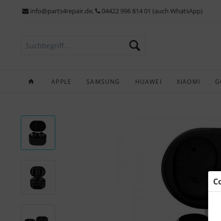
info@parts4repair.de
,
04422 996 814 01 (auch WhatsApp)
APPLE
SAMSUNG
HUAWEI
XIAOMI
G
C