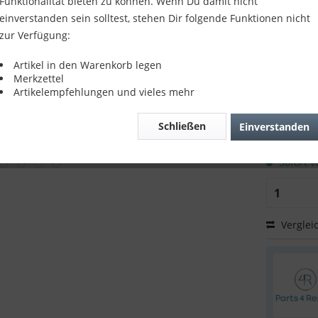
Funktionalität bieten zu können. Wenn Du damit nicht
✅ 2,5 - 3h
einverstanden sein solltest, stehen Dir folgende Funktionen nicht
zur Verfügung:
✅ Auflade
Artikel in den Warenkorb legen
✅ 1 Jahr G
Merkzettel
Artikelempfehlungen und vieles mehr
19,99
Schließen
Einverstanden
inkl. MwSt.
z
Versandk
Sofort v
Verglei