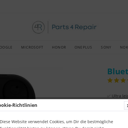
OOGLE
MICROSOFT
HONOR
ONEPLUS
SONY
NOK
Blue
✅ Ultra lei
ookie-Richtlinien
✅ Militär
✅ Spritzwa
Diese Website verwendet Cookies, um Dir die bestmögliche