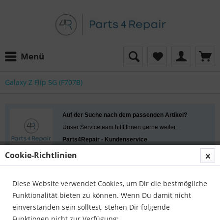
Menü
Galaxy Z Flip 5G (F707B)
Auf der Suche nach dem passenden Artikel?
Unser Serviceteam hilft Ihnen gerne weiter:
Parts4Repair - Kundenservice
Telefon:
04422 996 814 01
Cookie-Richtlinien
E-Mail:
info@parts4repair.de
Erreichbar: Mo., Mi., Fr. 10:30 - 16:00 Uhr, Di., Do.
Diese Website verwendet Cookies, um Dir die bestmögliche
13:00 - 18:00 Uhr
Funktionalität bieten zu können. Wenn Du damit nicht
einverstanden sein solltest, stehen Dir folgende
Funktionen nicht zur Verfügung: