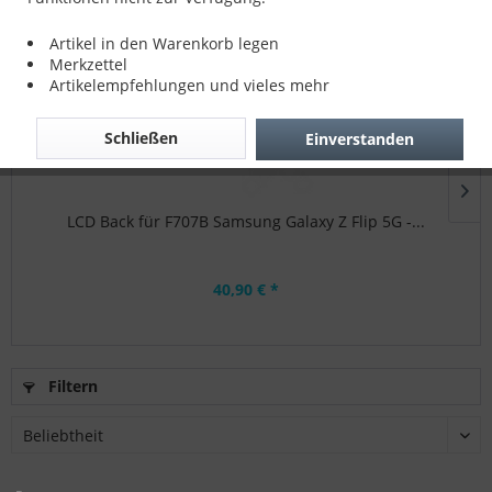
Topseller
Artikel in den Warenkorb legen
Merkzettel
Artikelempfehlungen und vieles mehr
Schließen
Einverstanden
LCD Back für F707B Samsung Galaxy Z Flip 5G -...
40,90 € *
Filtern