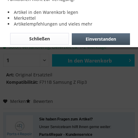
Antenna NFC für F711B Samsung Z Flip3
Artikel in den Warenkorb legen
Merkzettel
Artikelempfehlungen und vieles mehr
18,90 € *
Schließen
Einverstanden
inkl. MwSt.
zzgl. Versandkosten
Sofort versandfertig, Lieferzeit ca. 1-2 Werktage
In den
Warenkorb
Hinzugefügt
Art:
Original Ersatzteil
Kompatibilität:
F711B Samsung Z Flip3
Merken
Bewerten
Sie haben Fragen zum Artikel?
Unser Serviceteam hilft Ihnen gerne weiter:
Parts4Repair - Kundenservice