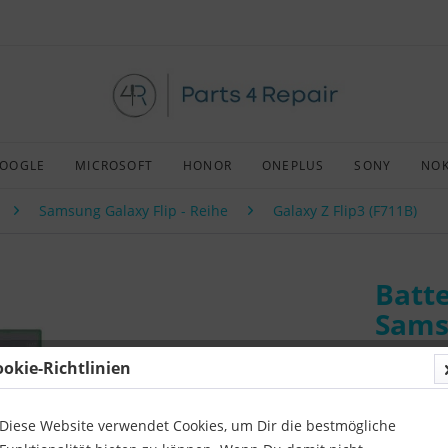
OOGLE
MICROSOFT
HONOR
ONEPLUS
SONY
NOK
Samsung Galaxy Flip - Reihe
Galaxy Z Flip3 (F711B)
Batte
Samsu
ookie-Richtlinien
Art:
Origin
Kompatibil
Diese Website verwendet Cookies, um Dir die bestmögliche