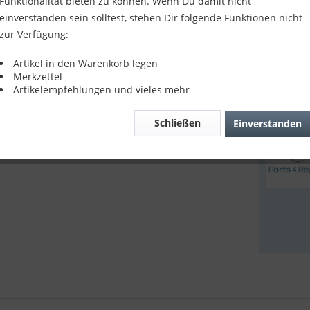
21,90
Funktionalität bieten zu können. Wenn Du damit nicht
einverstanden sein solltest, stehen Dir folgende Funktionen nicht
inkl. MwSt.
z
zur Verfügung:
Sofort v
Artikel in den Warenkorb legen
Merkzettel
Artikelempfehlungen und vieles mehr
Verglei
Schließen
Einverstanden