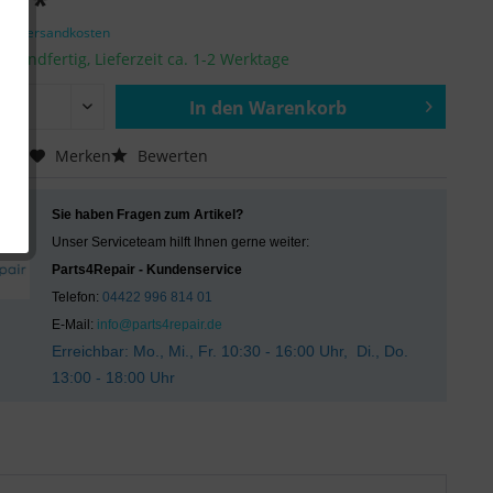
 € *
zgl. Versandkosten
ersandfertig, Lieferzeit ca. 1-2 Werktage
In den
Warenkorb
Hinzugefügt
chen
Merken
Bewerten
Sie haben Fragen zum Artikel?
Unser Serviceteam hilft Ihnen gerne weiter:
Parts4Repair - Kundenservice
Telefon:
04422 996 814 01
E-Mail:
info@parts4repair.de
Erreichbar: Mo., Mi., Fr. 10:30 - 16:00 Uhr, Di., Do.
13:00 - 18:00 Uhr