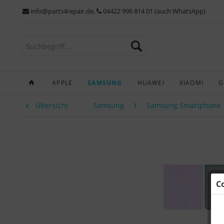
info@parts4repair.de
,
04422 996 814 01 (auch WhatsApp)
APPLE
SAMSUNG
HUAWEI
XIAOMI
G
Übersicht
Samsung
Samsung Smartphone
C