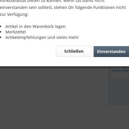
9,90 
Funktionalität bieten zu können. Wenn Du damit nicht
einverstanden sein solltest, stehen Dir folgende Funktionen nicht
inkl. MwSt.
z
zur Verfügung:
Sofort v
Artikel in den Warenkorb legen
Merkzettel
Artikelempfehlungen und vieles mehr
Verglei
Schließen
Einverstanden