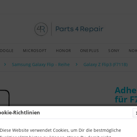
OOGLE
MICROSOFT
HONOR
ONEPLUS
SONY
NOK
Samsung Galaxy Flip - Reihe
Galaxy Z Flip3 (F711B)
Adhe
für F
ookie-Richtlinien
Art:
Origin
Kompatibil
Diese Website verwendet Cookies, um Dir die bestmögliche