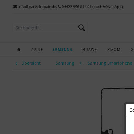
info@parts4repair.de
,
04422 996 814 01 (auch WhatsApp)
APPLE
SAMSUNG
HUAWEI
XIAOMI
G
Übersicht
Samsung
Samsung Smartphone
C