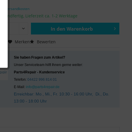
€ *
zgl. Versandkosten
ersandfertig, Lieferzeit ca. 1-2 Werktage
In den
Warenkorb
Hinzugefügt
chen
Merken
Bewerten
Sie haben Fragen zum Artikel?
Unser Serviceteam hilft Ihnen gerne weiter:
Parts4Repair - Kundenservice
Telefon:
04422 996 814 01
E-Mail:
info@parts4repair.de
Erreichbar: Mo., Mi., Fr. 10:30 - 16:00 Uhr, Di., Do.
13:00 - 18:00 Uhr