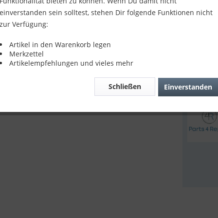
Funktionalität bieten zu können. Wenn Du damit nicht
232,9
einverstanden sein solltest, stehen Dir folgende Funktionen nicht
zur Verfügung:
inkl. MwSt.
z
Lieferze
Artikel in den Warenkorb legen
Merkzettel
Artikelempfehlungen und vieles mehr
Verglei
Schließen
Einverstanden