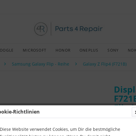
OOGLE
MICROSOFT
HONOR
ONEPLUS
SONY
NOK
Samsung Galaxy Flip - Reihe
Galaxy Z Flip4 (F721B)
Displ
F721
Flip4
ookie-Richtlinien
Art:
Origin
Kompatibil
Diese Website verwendet Cookies, um Dir die bestmögliche