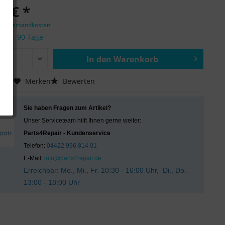
0 € *
zgl. Versandkosten
it ca. 90 Tage
In den
Warenkorb
Hinzugefügt
chen
Merken
Bewerten
Sie haben Fragen zum Artikel?
Unser Serviceteam hilft Ihnen gerne weiter:
Parts4Repair - Kundenservice
Telefon:
04422 996 814 01
E-Mail:
info@parts4repair.de
Erreichbar: Mo., Mi., Fr. 10:30 - 16:00 Uhr, Di., Do.
13:00 - 18:00 Uhr