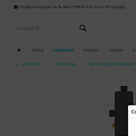
info@parts4repair.de
,
04422 996 814 01 (auch WhatsApp)
APPLE
SAMSUNG
HUAWEI
XIAOMI
G
Übersicht
Samsung
Samsung Smartphone
C