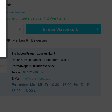
 € *
zgl. Versandkosten
ersandfertig, Lieferzeit ca. 1-2 Werktage
In den
Warenkorb
Hinzugefügt
chen
Merken
Bewerten
Sie haben Fragen zum Artikel?
Unser Serviceteam hilft Ihnen gerne weiter:
Parts4Repair - Kundenservice
Telefon:
04422 996 814 01
E-Mail:
info@parts4repair.de
Erreichbar: Mo., Mi., Fr. 10:30 - 16:00 Uhr, Di., Do.
13:00 - 18:00 Uhr