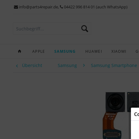
info@parts4repair.de
,
04422 996 814 01 (auch WhatsApp)
APPLE
SAMSUNG
HUAWEI
XIAOMI
G
Übersicht
Samsung
Samsung Smartphone
C