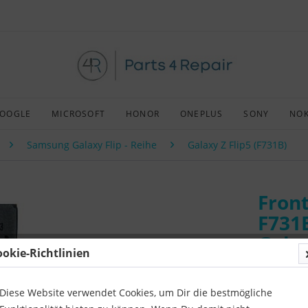
OOGLE
MICROSOFT
HONOR
ONEPLUS
SONY
NOK
Samsung Galaxy Flip - Reihe
Galaxy Z Flip5 (F731B)
Fron
F731
Galax
ookie-Richtlinien
Art:
Origin
Kompatibil
Diese Website verwendet Cookies, um Dir die bestmögliche