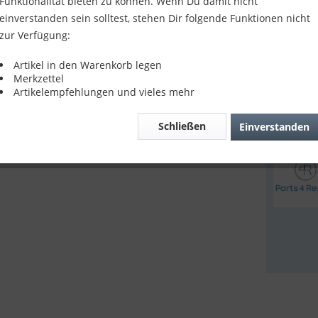
Funktionalität bieten zu können. Wenn Du damit nicht
24,90
einverstanden sein solltest, stehen Dir folgende Funktionen nicht
zur Verfügung:
inkl. MwSt.
z
Sofort v
Artikel in den Warenkorb legen
Merkzettel
Artikelempfehlungen und vieles mehr
Verglei
Schließen
Einverstanden