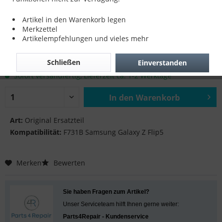
LCD SUB für F731B Samsung Galaxy Z
Artikel in den Warenkorb legen
Flip5
Merkzettel
Artikelempfehlungen und vieles mehr
68,90 € *
Schließen
Einverstanden
inkl. MwSt.
zzgl. Versandkosten
Sofort versandfertig, Lieferzeit ca. 1-2 Werktage
In den
Warenkorb
Hinzugefügt
Art:
Original Ersatzteil
Kompatibilität:
F731B Samsung Galaxy Z Flip5
Merken
Bewerten
Sie haben Fragen zum Artikel?
Unser Serviceteam hilft Ihnen gerne weiter:
Parts4Repair - Kundenservice