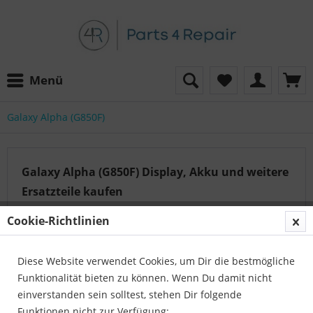
Menü
Galaxy Alpha (G850F)
Galaxy Alpha (G850F) Display, Akku und weitere
Ersatzteile kaufen
1
mehr erfahren »
Cookie-Richtlinien
Diese Website verwendet Cookies, um Dir die bestmögliche
Auf der Suche nach dem passenden Artikel?
Funktionalität bieten zu können. Wenn Du damit nicht
Unser Serviceteam hilft Ihnen gerne weiter:
einverstanden sein solltest, stehen Dir folgende
Parts4Repair - Kundenservice
Funktionen nicht zur Verfügung: