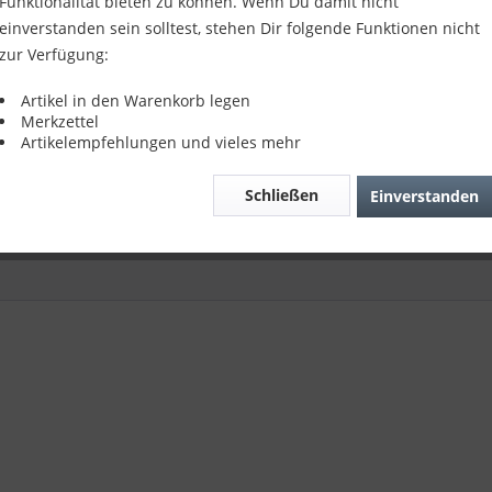
Funktionalität bieten zu können. Wenn Du damit nicht
einverstanden sein solltest, stehen Dir folgende Funktionen nicht
zur Verfügung:
der Suche nach dem passenden Artikel?
r Serviceteam hilft Ihnen gerne weiter:
Artikel in den Warenkorb legen
s4Repair - Kundenservice
Merkzettel
fon:
04422 996 814 01
Artikelempfehlungen und vieles mehr
il:
info@parts4repair.de
Schließen
Einverstanden
chbar: Mo., Mi., Fr. 10:30 - 16:00 Uhr, Di., Do. 13:00 - 18:00 Uhr