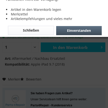
LCD für Apple iPad 9.7 (2018)
Artikel in den Warenkorb legen
Merkzettel
Artikelempfehlungen und vieles mehr
52,90 € *
Schließen
Einverstanden
inkl. MwSt.
zzgl. Versandkosten
Sofort versandfertig, Lieferzeit ca. 1-2 Werktage
In den
Warenkorb
Hinzugefügt
Art:
Aftermarket / Nachbau Ersatzteil
Kompatibilität:
Apple iPad 9.7 (2018)
Merken
Bewerten
Sie haben Fragen zum Artikel?
Unser Serviceteam hilft Ihnen gerne weiter:
Parts4Repair - Kundenservice