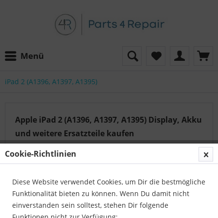
Menü
iPad 2 (A1396, A1397, A1395)
Apple iPad 2 (A1396, A1397, A1395) Display, Akku
und weitere Ersatzteile kaufen
Cookie-Richtlinien
Auf der Suche nach dem passenden Artikel?
Diese Website verwendet Cookies, um Dir die bestmögliche
Unser Serviceteam hilft Ihnen gerne weiter:
Funktionalität bieten zu können. Wenn Du damit nicht
Parts4Repair - Kundenservice
einverstanden sein solltest, stehen Dir folgende
Telefon:
04422 996 814 01
Funktionen nicht zur Verfügung: