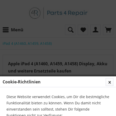
Menü
iPad 4 (A1460, A1459, A1458)
Apple iPad 4 (A1460, A1459, A1458) Display, Akku
und weitere Ersatzteile kaufen
Cookie-Richtlinien
Auf der Suche nach dem passenden Artikel?
Diese Website verwendet Cookies, um Dir die bestmögliche
Unser Serviceteam hilft Ihnen gerne weiter:
Funktionalität bieten zu können. Wenn Du damit nicht
Parts4Repair - Kundenservice
einverstanden sein solltest, stehen Dir folgende
Telefon:
04422 996 814 01
Funktionen nicht zur Verfügung: