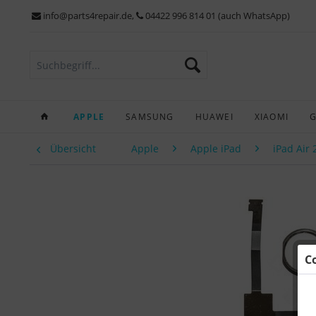
info@parts4repair.de
,
04422 996 814 01 (auch WhatsApp)
APPLE
SAMSUNG
HUAWEI
XIAOMI
Übersicht
Apple
Apple iPad
iPad Air 
C