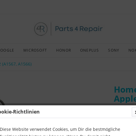
GOOGLE
MICROSOFT
HONOR
ONEPLUS
SONY
NO
2 (A1567, A1566)
Home
Apple
ookie-Richtlinien
Art:
Afterm
Kompatibil
Diese Website verwendet Cookies, um Dir die bestmögliche