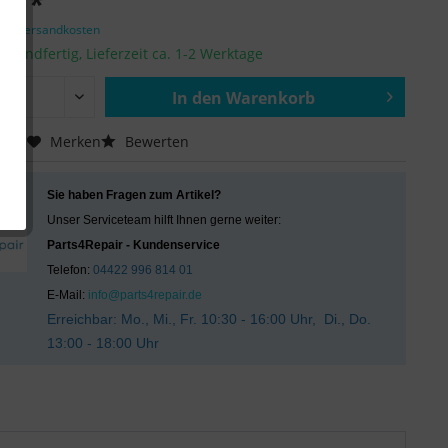
 € *
zgl. Versandkosten
ersandfertig, Lieferzeit ca. 1-2 Werktage
In den
Warenkorb
Hinzugefügt
chen
Merken
Bewerten
Sie haben Fragen zum Artikel?
Unser Serviceteam hilft Ihnen gerne weiter:
Parts4Repair - Kundenservice
Telefon:
04422 996 814 01
E-Mail:
info@parts4repair.de
Erreichbar: Mo., Mi., Fr. 10:30 - 16:00 Uhr, Di., Do.
13:00 - 18:00 Uhr