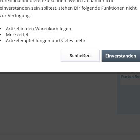
10,90
Funktionalität bieten zu können. Wenn Du damit nicht
einverstanden sein solltest, stehen Dir folgende Funktionen nicht
inkl. MwSt.
z
zur Verfügung:
Sofort v
Artikel in den Warenkorb legen
Merkzettel
Artikelempfehlungen und vieles mehr
Verglei
Schließen
Einverstanden