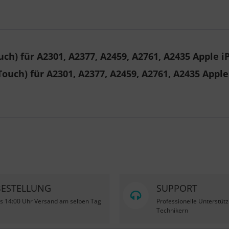
h) für A2301, A2377, A2459, A2761, A2435 Apple iPad
uch) für A2301, A2377, A2459, A2761, A2435 Apple i
BESTELLUNG
SUPPORT
is 14:00 Uhr Versand am selben Tag
Professionelle Unterstüt
Technikern