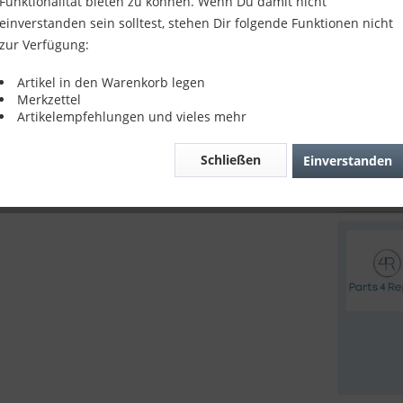
Funktionalität bieten zu können. Wenn Du damit nicht
Kompatibil
einverstanden sein solltest, stehen Dir folgende Funktionen nicht
(2021), 11.
zur Verfügung:
211,9
Artikel in den Warenkorb legen
inkl. MwSt.
z
Merkzettel
Lieferze
Artikelempfehlungen und vieles mehr
Schließen
Einverstanden
Verglei