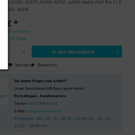
ität:
A2301, A2377, A2459, A2761, A2435 Apple iPad Pro 11.0
0 (2022) - black
0 € *
zgl. Versandkosten
it ca. 90 Tage
In den
Warenkorb
Hinzugefügt
chen
Merken
Bewerten
Sie haben Fragen zum Artikel?
Unser Serviceteam hilft Ihnen gerne weiter:
Parts4Repair - Kundenservice
Telefon:
04422 996 814 01
E-Mail:
info@parts4repair.de
Erreichbar: Mo., Mi., Fr. 10:30 - 16:00 Uhr, Di., Do.
13:00 - 18:00 Uhr