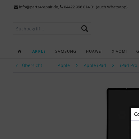
info@parts4repair.de
,
04422 996 814 01 (auch WhatsApp)
APPLE
SAMSUNG
HUAWEI
XIAOMI
Übersicht
Apple
Apple iPad
iPad Pro 
C