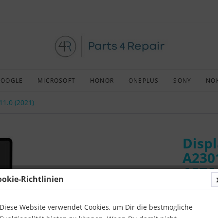
GOOGLE
MICROSOFT
HONOR
ONEPLUS
SONY
NO
11.0 (2021)
Displ
A2301
A276
ookie-Richtlinien
Pro 1
Diese Website verwendet Cookies, um Dir die bestmögliche
Art:
Afterm