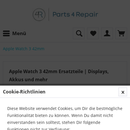
Menü
Apple Watch 3 42mm
Apple Watch 3 42mm Ersatzteile | Displays,
Akkus und mehr
Apple Watch 3 42mm Ersatzteile Teile von Parts4Repair.
Cookie-Richtlinien
Alle Apple Watch Modelle &#x2705;. 12 Monate Garantie
und Express Versand&#x2705;..
mehr erfahren »
Diese Website verwendet Cookies, um Dir die bestmögliche
Funktionalität bieten zu können. Wenn Du damit nicht
einverstanden sein solltest, stehen Dir folgende
Auf der Suche nach dem passenden Artikel?
Funktionen nicht zur Verfügung: