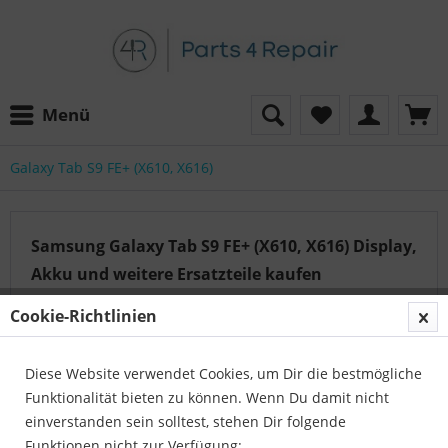
Menü
Galaxy Tab S9 FE+ (X610, X616)
Samsung Galaxy Tab S9 FE+ (X610, X616) Display,
Akku und weitere Ersatzteile kaufen
Cookie-Richtlinien
Auf der Suche nach dem passenden Artikel?
Diese Website verwendet Cookies, um Dir die bestmögliche
Unser Serviceteam hilft Ihnen gerne weiter:
Funktionalität bieten zu können. Wenn Du damit nicht
Parts4Repair - Kundenservice
einverstanden sein solltest, stehen Dir folgende
Telefon:
04422 996 814 01
Funktionen nicht zur Verfügung: