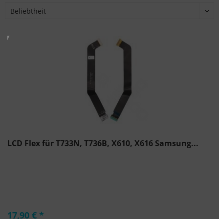
LCD Flex für T733N, T736B, X610, X616 Samsung...
17,90 € *