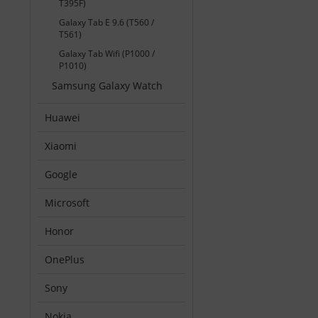
T395F)
Galaxy Tab E 9.6 (T560 /
T561)
Galaxy Tab Wifi (P1000 /
P1010)
Samsung Galaxy Watch
Huawei
Xiaomi
Google
Microsoft
Honor
OnePlus
Sony
Nokia