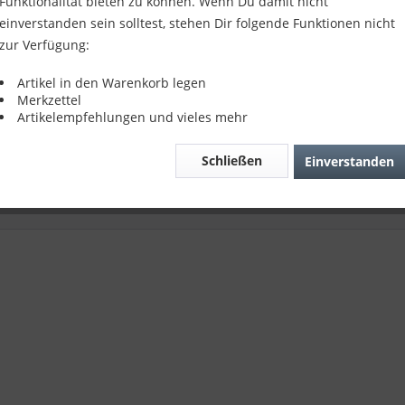
Funktionalität bieten zu können. Wenn Du damit nicht
einverstanden sein solltest, stehen Dir folgende Funktionen nicht
der Suche nach dem passenden Artikel?
zur Verfügung:
r Serviceteam hilft Ihnen gerne weiter:
s4Repair - Kundenservice
Artikel in den Warenkorb legen
fon:
04422 996 814 01
Merkzettel
Artikelempfehlungen und vieles mehr
il:
info@parts4repair.de
chbar: Mo., Mi., Fr. 10:30 - 16:00 Uhr, Di., Do. 13:00 - 18:00 Uhr
Schließen
Einverstanden