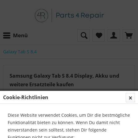
Menü
Galaxy Tab S 8.4
Samsung Galaxy Tab S 8.4 Display, Akku und
weitere Ersatzteile kaufen
1
mehr erfahren »
Cookie-Richtlinien
Diese Website verwendet Cookies, um Dir die bestmögliche
Auf der Suche nach dem passenden Artikel?
Funktionalität bieten zu können. Wenn Du damit nicht
Unser Serviceteam hilft Ihnen gerne weiter:
einverstanden sein solltest, stehen Dir folgende
Parts4Repair - Kundenservice
Funktionen nicht zur Verfügung: