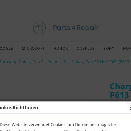
OOGLE
MICROSOFT
HONOR
ONEPLUS
SONY
NOK
Samsung Galaxy Tab S - Reihe
Galaxy Tab S6 Lite 2022 (P613 
Charg
P613
S6 Li
ookie-Richtlinien
Art:
Origin
Kompatibil
Diese Website verwendet Cookies, um Dir die bestmögliche