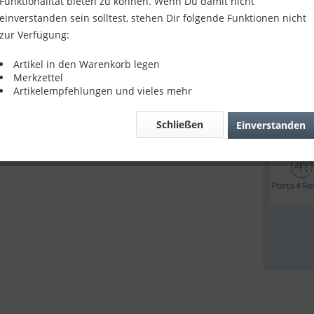
Funktionalität bieten zu können. Wenn Du damit nicht
18,90
einverstanden sein solltest, stehen Dir folgende Funktionen nicht
zur Verfügung:
inkl. MwSt.
z
Sofort v
Artikel in den Warenkorb legen
Merkzettel
Artikelempfehlungen und vieles mehr
Verglei
Schließen
Einverstanden