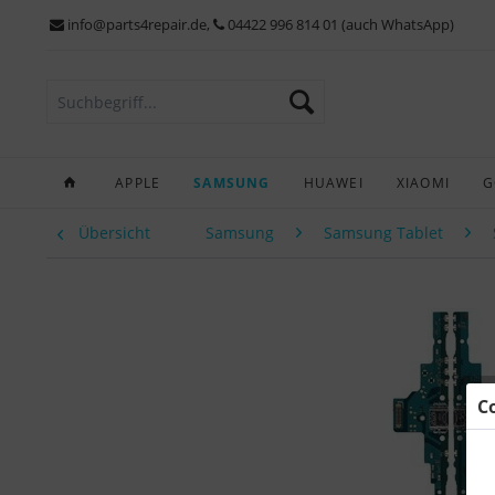
info@parts4repair.de
,
04422 996 814 01 (auch WhatsApp)
APPLE
SAMSUNG
HUAWEI
XIAOMI
G
Übersicht
Samsung
Samsung Tablet
C