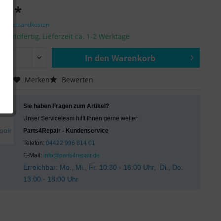
 € *
zgl. Versandkosten
ersandfertig, Lieferzeit ca. 1-2 Werktage
In den
Warenkorb
Hinzugefügt
chen
Merken
Bewerten
Sie haben Fragen zum Artikel?
Unser Serviceteam hilft Ihnen gerne weiter:
Parts4Repair - Kundenservice
Telefon:
04422 996 814 01
E-Mail:
info@parts4repair.de
Erreichbar: Mo., Mi., Fr. 10:30 - 16:00 Uhr, Di., Do.
13:00 - 18:00 Uhr